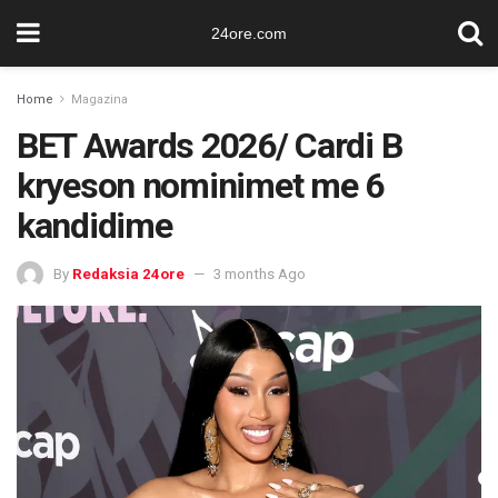
24ore.com
Home
Magazina
BET Awards 2026/ Cardi B
kryeson nominimet me 6
kandidime
By
Redaksia 24ore
3 months Ago