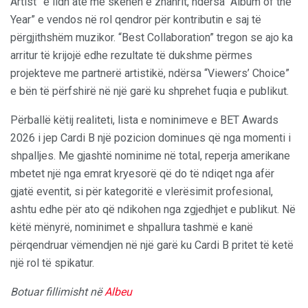
Artist” e lidh atë me skenën e zhanrit, ndërsa “Album of the
Year” e vendos në rol qendror për kontributin e saj të
përgjithshëm muzikor. “Best Collaboration” tregon se ajo ka
arritur të krijojë edhe rezultate të dukshme përmes
projekteve me partnerë artistikë, ndërsa “Viewers’ Choice”
e bën të përfshirë në një garë ku shprehet fuqia e publikut.
Përballë këtij realiteti, lista e nominimeve e BET Awards
2026 i jep Cardi B një pozicion dominues që nga momenti i
shpalljes. Me gjashtë nominime në total, reperja amerikane
mbetet një nga emrat kryesorë që do të ndiqet nga afër
gjatë eventit, si për kategoritë e vlerësimit profesional,
ashtu edhe për ato që ndikohen nga zgjedhjet e publikut. Në
këtë mënyrë, nominimet e shpallura tashmë e kanë
përqendruar vëmendjen në një garë ku Cardi B pritet të ketë
një rol të spikatur.
Botuar fillimisht në
Albeu