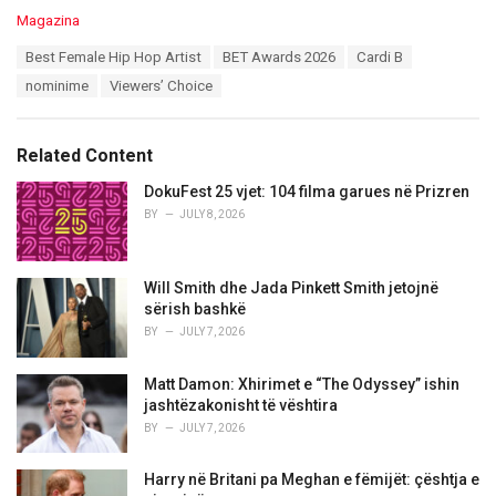
C
Magazina
a
T
Best Female Hip Hop Artist
BET Awards 2026
Cardi B
t
a
e
nominime
Viewers’ Choice
g
g
s
o
:
r
Related Content
i
e
DokuFest 25 vjet: 104 filma garues në Prizren
s
BY
JULY 8, 2026
:
Will Smith dhe Jada Pinkett Smith jetojnë
sërish bashkë
BY
JULY 7, 2026
Matt Damon: Xhirimet e “The Odyssey” ishin
jashtëzakonisht të vështira
BY
JULY 7, 2026
Harry në Britani pa Meghan e fëmijët: çështja e