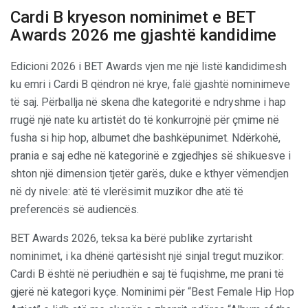
Cardi B kryeson nominimet e BET
Awards 2026 me gjashtë kandidime
Edicioni 2026 i BET Awards vjen me një listë kandidimesh
ku emri i Cardi B qëndron në krye, falë gjashtë nominimeve
të saj. Përballja në skena dhe kategoritë e ndryshme i hap
rrugë një nate ku artistët do të konkurrojnë për çmime në
fusha si hip hop, albumet dhe bashkëpunimet. Ndërkohë,
prania e saj edhe në kategorinë e zgjedhjes së shikuesve i
shton një dimension tjetër garës, duke e kthyer vëmendjen
në dy nivele: atë të vlerësimit muzikor dhe atë të
preferencës së audiencës.
BET Awards 2026, teksa ka bërë publike zyrtarisht
nominimet, i ka dhënë qartësisht një sinjal tregut muzikor:
Cardi B është në periudhën e saj të fuqishme, me prani të
gjerë në kategori kyçe. Nominimi për “Best Female Hip Hop