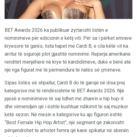
BET Awards 2026 ka publikuar zyrtarisht listën e
nominimeve për edicionin e këtij viti. Për sa i përket emrave
kryesorë të garës, lista hapet me Cardi B, e cila këtë vit ka
arritur të sigurojë plot gjashtë nominime. Reperja amerikane
renditet menjëherë në krye të kandidimeve, duke e bërë atë
një nga figurat më të përmendura të natës së çmimeve.
Sipas listës së shpallur, Cardi B do të garojë në disa prej
kategorive më të rëndësishme të BET Awards 2026. Një
pjesë e nominimeve të saj lidhet me zhanrin e hip hop-it
dhe vëmendjen që i është kushtuar ndikimit të saj muzikor
këtë sezon. Në mesin e kategorive ku ajo figuron është
“Best Female Hip Hop Artist”, një segment që zakonisht
përqendrohet te artistet femra që kanë spikatur në skenën