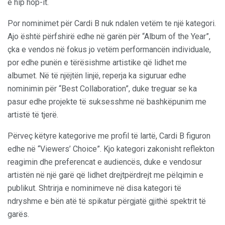
e hip hop-it.
Por nominimet për Cardi B nuk ndalen vetëm te një kategori.
Ajo është përfshirë edhe në garën për “Album of the Year”,
çka e vendos në fokus jo vetëm performancën individuale,
por edhe punën e tërësishme artistike që lidhet me
albumet. Në të njëjtën linjë, reperja ka siguruar edhe
nominimin për “Best Collaboration”, duke treguar se ka
pasur edhe projekte të suksesshme në bashkëpunim me
artistë të tjerë.
Përveç këtyre kategorive me profil të lartë, Cardi B figuron
edhe në “Viewers’ Choice”. Kjo kategori zakonisht reflekton
reagimin dhe preferencat e audiencës, duke e vendosur
artistën në një garë që lidhet drejtpërdrejt me pëlqimin e
publikut. Shtrirja e nominimeve në disa kategori të
ndryshme e bën atë të spikatur përgjatë gjithë spektrit të
garës.