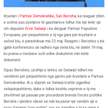
Kryetari i
Partisë Demokratike
,
Sali Berisha
, ka reaguar ditën
e sotme pas pyetjeve të gazetarëve lidhur me një letër që
ish-deputeti
Ervin Salianji
i ka dërguar Partisë Popullore
Evropiane, për përjashtimin e tij nga gara për kryetarin e
selisë blu, e parashikuar më 23 maj. Reagimi i Berishës u bë
gjatë konferencës së radhës nga selia blu, në datën 19 maj,
ku prania e mediave solli edhe diskutimin mbi këtë
dokument.
Sipas Berishës, çështja e letrës së Salianjit lidhet me
vendimin për përjashtimin nga garimi për kryetarin e Partisë
Demokratike. Ai u shpreh se Salianji kishte zgjedhur
vetëpërjashtimin, duke e lidhur kështu veprimin e tij me
zhvillimet që pasuan për procedurat brenda forcës politike.
Berisha i qëndroi idesë se nuk ka pasur një vendim që e
nxori Salianjin “nga jashtë”, por se zgjedhja e tij ka qenë e