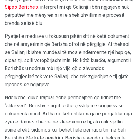
Sipas Berishës
, interpretimi që Salianji i bën ngjarjeve nuk
përputhet me mënyrën si ai e sheh zhvillimin e procesit
brenda selisë blu.
Pyetjet e mediave u fokusuan pikërisht në këtë dokument
dhe në arsyetimin që Berisha ofroi në përgjigje. Ai theksoi
se Salianji kishte mundësi të mos e ndërmerrte një hap që,
sipas tij, solli vetëpërjashtimin. Në këtë kuadër, argumenti i
Berishës u ndërtua mbi një vijë që e zhvendos
përgjegjësinë tek vetë Salianji dhe tek zgjedhjet e tij gjatë
rrjedhës së ngjarjeve.
Ndërkohë, duke trajtuar edhe përmbajtjen që lidhet me
“shkresat”, Berisha e ngriti edhe çështjen e origjinës së
dokumentacionit. Ai tha se këto shkresa janë përgatitur nga
zyra e Ramës dhe se, në vlerësimin e tij, ato nuk sjellin
asnjë efekt, sidomos kur bëhet fjalë për raportin me Sali
Berishën. Me këtë qëndrim, Berisha e vendos theksin te