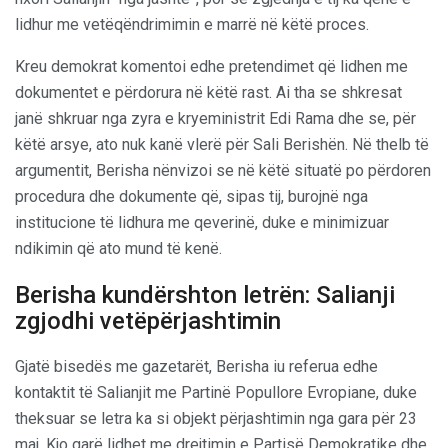
lidhur me vetëqëndrimimin e marrë në këtë proces.
Kreu demokrat komentoi edhe pretendimet që lidhen me
dokumentet e përdorura në këtë rast. Ai tha se shkresat
janë shkruar nga zyra e kryeministrit Edi Rama dhe se, për
këtë arsye, ato nuk kanë vlerë për Sali Berishën. Në thelb të
argumentit, Berisha nënvizoi se në këtë situatë po përdoren
procedura dhe dokumente që, sipas tij, burojnë nga
institucione të lidhura me qeverinë, duke e minimizuar
ndikimin që ato mund të kenë.
Berisha kundërshton letrën: Salianji
zgjodhi vetëpërjashtimin
Gjatë bisedës me gazetarët, Berisha iu referua edhe
kontaktit të Salianjit me Partinë Popullore Evropiane, duke
theksuar se letra ka si objekt përjashtimin nga gara për 23
maj. Kjo garë lidhet me drejtimin e Partisë Demokratike dhe,