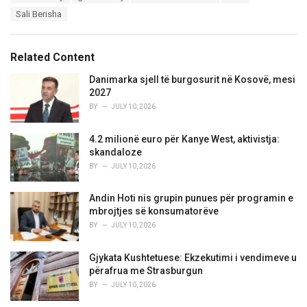
a
e
Sali Berisha
g
g
s
o
:
r
Related Content
i
e
Danimarka sjell të burgosurit në Kosovë, mesi
s
2027
:
BY
JULY 10, 2026
4.2 milionë euro për Kanye West, aktivistja:
skandaloze
BY
JULY 10, 2026
Andin Hoti nis grupin punues për programin e
mbrojtjes së konsumatorëve
BY
JULY 10, 2026
Gjykata Kushtetuese: Ekzekutimi i vendimeve u
përafrua me Strasburgun
BY
JULY 10, 2026