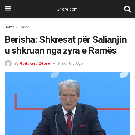
24ore.com
Home
Lajme
Berisha: Shkresat për Salianjin
u shkruan nga zyra e Ramës
By
Redaksia 24ore
3 months Ago