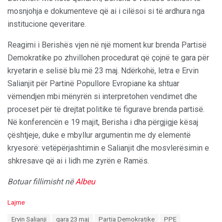
mosnjohja e dokumenteve që ai i cilësoi si të ardhura nga
institucione qeveritare.
Reagimi i Berishës vjen në një moment kur brenda Partisë
Demokratike po zhvillohen procedurat që çojnë te gara për
kryetarin e selisë blu më 23 maj. Ndërkohë, letra e Ervin
Salianjit për Partinë Popullore Evropiane ka shtuar
vëmendjen mbi mënyrën si interpretohen vendimet dhe
proceset për të drejtat politike të figurave brenda partisë.
Në konferencën e 19 majit, Berisha i dha përgjigje kësaj
çështjeje, duke e mbyllur argumentin me dy elementë
kryesorë: vetëpërjashtimin e Salianjit dhe mosvlerësimin e
shkresave që ai i lidh me zyrën e Ramës.
Botuar fillimisht në
Albeu
C
Lajme
a
T
Ervin Salianji
gara 23 maj
Partia Demokratike
PPE
t