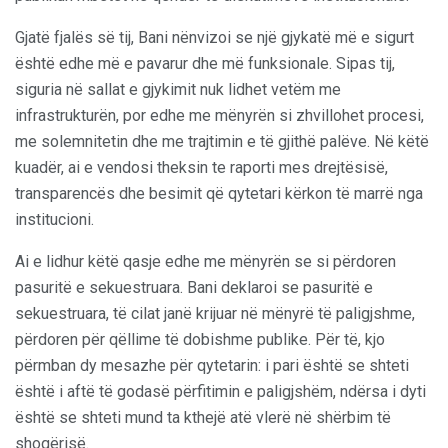
Gjatë fjalës së tij, Bani nënvizoi se një gjykatë më e sigurt
është edhe më e pavarur dhe më funksionale. Sipas tij,
siguria në sallat e gjykimit nuk lidhet vetëm me
infrastrukturën, por edhe me mënyrën si zhvillohet procesi,
me solemnitetin dhe me trajtimin e të gjithë palëve. Në këtë
kuadër, ai e vendosi theksin te raporti mes drejtësisë,
transparencës dhe besimit që qytetari kërkon të marrë nga
institucioni.
Ai e lidhur këtë qasje edhe me mënyrën se si përdoren
pasuritë e sekuestruara. Bani deklaroi se pasuritë e
sekuestruara, të cilat janë krijuar në mënyrë të paligjshme,
përdoren për qëllime të dobishme publike. Për të, kjo
përmban dy mesazhe për qytetarin: i pari është se shteti
është i aftë të godasë përfitimin e paligjshëm, ndërsa i dyti
është se shteti mund ta kthejë atë vlerë në shërbim të
shoqërisë.