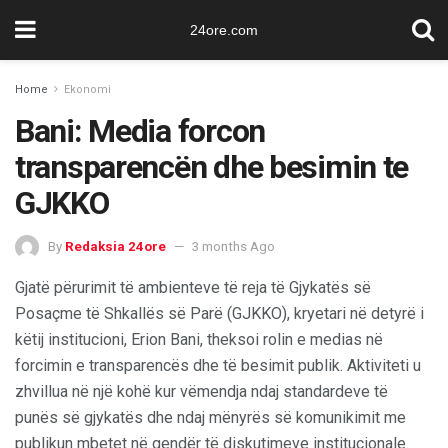
24ore.com
Home
Ekonomi
Bani: Media forcon
transparencën dhe besimin te
GJKKO
By
Redaksia 24ore
3 months Ago
Gjatë përurimit të ambienteve të reja të Gjykatës së
Posaçme të Shkallës së Parë (GJKKO), kryetari në detyrë i
këtij institucioni, Erion Bani, theksoi rolin e medias në
forcimin e transparencës dhe të besimit publik. Aktiviteti u
zhvillua në një kohë kur vëmendja ndaj standardeve të
punës së gjykatës dhe ndaj mënyrës së komunikimit me
publikun mbetet në qendër të diskutimeve institucionale.