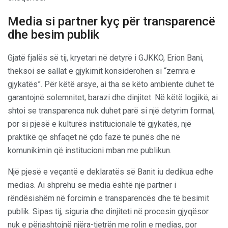
Media si partner kyç për transparencë
dhe besim publik
Gjatë fjalës së tij, kryetari në detyrë i GJKKO, Erion Bani,
theksoi se sallat e gjykimit konsiderohen si “zemra e
gjykatës”. Për këtë arsye, ai tha se këto ambiente duhet të
garantojnë solemnitet, barazi dhe dinjitet. Në këtë logjikë, ai
shtoi se transparenca nuk duhet parë si një detyrim formal,
por si pjesë e kulturës institucionale të gjykatës, një
praktikë që shfaqet në çdo fazë të punës dhe në
komunikimin që institucioni mban me publikun.
Një pjesë e veçantë e deklaratës së Banit iu dedikua edhe
medias. Ai shprehu se media është një partner i
rëndësishëm në forcimin e transparencës dhe të besimit
publik. Sipas tij, siguria dhe dinjiteti në procesin gjyqësor
nuk e përjashtojnë njëra-tjetrën me rolin e medias, por