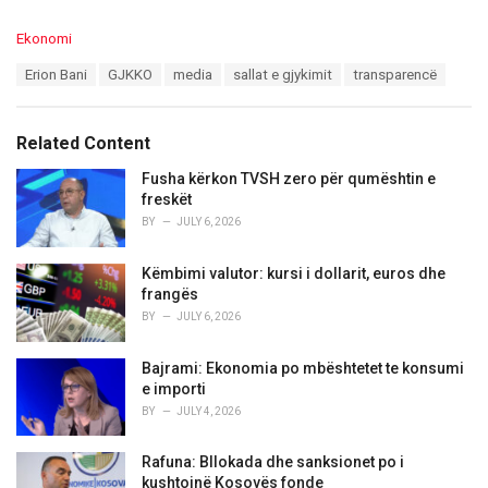
C
Ekonomi
a
T
Erion Bani
GJKKO
media
sallat e gjykimit
transparencë
t
a
e
g
g
s
o
Related Content
:
r
i
Fusha kërkon TVSH zero për qumështin e
e
freskët
s
BY
JULY 6, 2026
:
Këmbimi valutor: kursi i dollarit, euros dhe
frangës
BY
JULY 6, 2026
Bajrami: Ekonomia po mbështetet te konsumi
e importi
BY
JULY 4, 2026
Rafuna: Bllokada dhe sanksionet po i
kushtojnë Kosovës fonde