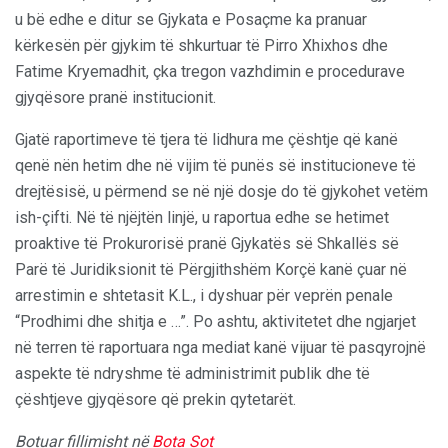
u bë edhe e ditur se Gjykata e Posaçme ka pranuar
kërkesën për gjykim të shkurtuar të Pirro Xhixhos dhe
Fatime Kryemadhit, çka tregon vazhdimin e procedurave
gjyqësore pranë institucionit.
Gjatë raportimeve të tjera të lidhura me çështje që kanë
qenë nën hetim dhe në vijim të punës së institucioneve të
drejtësisë, u përmend se në një dosje do të gjykohet vetëm
ish-çifti. Në të njëjtën linjë, u raportua edhe se hetimet
proaktive të Prokurorisë pranë Gjykatës së Shkallës së
Parë të Juridiksionit të Përgjithshëm Korçë kanë çuar në
arrestimin e shtetasit K.L., i dyshuar për veprën penale
“Prodhimi dhe shitja e …”. Po ashtu, aktivitetet dhe ngjarjet
në terren të raportuara nga mediat kanë vijuar të pasqyrojnë
aspekte të ndryshme të administrimit publik dhe të
çështjeve gjyqësore që prekin qytetarët.
Botuar fillimisht në
Bota Sot