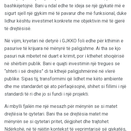
bashkëjetojnë. Bani u ndal edhe te ideja se një gjykatë më e
sigurt sjell një gjykim më të pavarur dhe më funksional, duke
lidhur kështu investimet konkrete me objektivin më të gjerë
të drejtësisë.
Në vijim, kryetari në detyrë i GJKKO foli edhe për kthimin e
pasurive të krijuara në mënyrë të paligjshme. Ai tha se kjo
pasuri nuk mbetet në duart e krimit, por i kthehet shoqërisë
në shërbim publik. Bani e quajti investimin një tregues se
“shteti i së drejtës” di ta kthejë paligjshmërinë në vlerë
publike. Sipas tij, transformimi që lidhet me këto ambiente
dhe me standardet që ato përfaqësojnë, shihet si fillimi i një
standardi të ri dhe jo si fundi i një projekti.
Ai mbylli fjalën me një mesazh për mënyrën se si matet
drejtësia te qytetari. Bani tha se drejtësia matet me
mënyrën se si qytetari pritet, dëgjohet dhe trajtohet.
Ndërkohë, në të njëjtin kontekst të veprimtarisë së gjykatës,