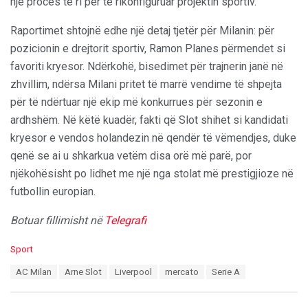
një proces të ri për të rikonfiguruar projektin sportiv.
Raportimet shtojnë edhe një detaj tjetër për Milanin: për
pozicionin e drejtorit sportiv, Ramon Planes përmendet si
favoriti kryesor. Ndërkohë, bisedimet për trajnerin janë në
zhvillim, ndërsa Milani pritet të marrë vendime të shpejta
për të ndërtuar një ekip më konkurrues për sezonin e
ardhshëm. Në këtë kuadër, fakti që Slot shihet si kandidati
kryesor e vendos holandezin në qendër të vëmendjes, duke
qenë se ai u shkarkua vetëm disa orë më parë, por
njëkohësisht po lidhet me një nga stolat më prestigjioze në
futbollin europian.
Botuar fillimisht në
Telegrafi
C
Sport
a
T
AC Milan
Arne Slot
Liverpool
mercato
Serie A
t
a
e
g
g
s