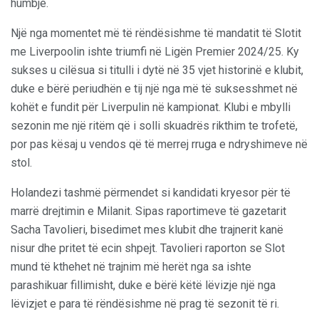
humbje.
Një nga momentet më të rëndësishme të mandatit të Slotit
me Liverpoolin ishte triumfi në Ligën Premier 2024/25. Ky
sukses u cilësua si titulli i dytë në 35 vjet historinë e klubit,
duke e bërë periudhën e tij një nga më të suksesshmet në
kohët e fundit për Liverpulin në kampionat. Klubi e mbylli
sezonin me një ritëm që i solli skuadrës rikthim te trofetë,
por pas kësaj u vendos që të merrej rruga e ndryshimeve në
stol.
Holandezi tashmë përmendet si kandidati kryesor për të
marrë drejtimin e Milanit. Sipas raportimeve të gazetarit
Sacha Tavolieri, bisedimet mes klubit dhe trajnerit kanë
nisur dhe pritet të ecin shpejt. Tavolieri raporton se Slot
mund të kthehet në trajnim më herët nga sa ishte
parashikuar fillimisht, duke e bërë këtë lëvizje një nga
lëvizjet e para të rëndësishme në prag të sezonit të ri.