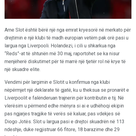
Arne Slot është bërë një nga emrat kryesorë në merkato për
drejtimin e një klubi të madh europian vetëm pak orë pasi u
largua nga Liverpooli. Holandezi, i cili u shkarkua nga
“Reds”-at të shtunën më 30 maj, raportohet se ka nisur
menjëherë diskutimet për të marrë një tjetër rol në krye të
një skuadre elite.
Vendimi për largimin e Slotit u konfirmua nga klubi
nëpërmjet një deklarate të gjatë, ku u theksua se pronarët e
Liverpoolit e falënderuan trajnerin për kontributin e tij. Në
vlerësim u përmend edhe mënyra si ai e udhëhoqi ekipin
pas ngjarjes tragjike të verës së kaluar, pas vdekjes së
Diogo Jotës. Slot u largua pasi e drejtoi skuadrën në 113
ndeshje, duke regjistruar 66 fitore, 18 barazime dhe 29