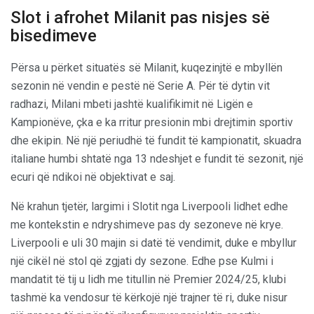
Slot i afrohet Milanit pas nisjes së
bisedimeve
Përsa u përket situatës së Milanit, kuqezinjtë e mbyllën
sezonin në vendin e pestë në Serie A. Për të dytin vit
radhazi, Milani mbeti jashtë kualifikimit në Ligën e
Kampionëve, çka e ka rritur presionin mbi drejtimin sportiv
dhe ekipin. Në një periudhë të fundit të kampionatit, skuadra
italiane humbi shtatë nga 13 ndeshjet e fundit të sezonit, një
ecuri që ndikoi në objektivat e saj.
Në krahun tjetër, largimi i Slotit nga Liverpooli lidhet edhe
me kontekstin e ndryshimeve pas dy sezoneve në krye.
Liverpooli e uli 30 majin si datë të vendimit, duke e mbyllur
një cikël në stol që zgjati dy sezone. Edhe pse Kulmi i
mandatit të tij u lidh me titullin në Premier 2024/25, klubi
tashmë ka vendosur të kërkojë një trajner të ri, duke nisur