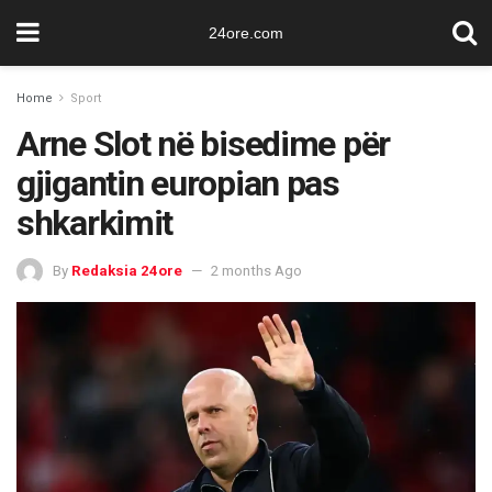
24ore.com
Home
Sport
Arne Slot në bisedime për
gjigantin europian pas
shkarkimit
By
Redaksia 24ore
2 months Ago