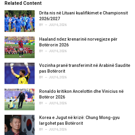
o
Related Content
:
r
i
Drita nis në Lituani kualifikimet e Championsit
e
2026/2027
s
BY
JULY 6, 2026
:
Haaland ndez krenarinë norvegjeze për
Botërorin 2026
BY
JULY 6, 2026
Vozinha pranë transferimit në Arabinë Saudite
pas Botërorit
BY
JULY 6, 2026
Ronaldo kritikon Ancelottin dhe Vinicius në
Botëror 2026
BY
JULY 6, 2026
Korea e Jugut në krizë: Chung Mong-gyu
largohet pas Botërorit
BY
JULY 6, 2026