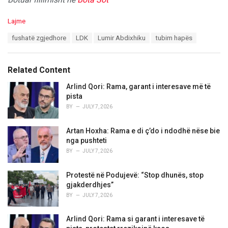
C
Lajme
a
T
fushatë zgjedhore
LDK
Lumir Abdixhiku
tubim hapës
t
a
e
g
g
s
o
Related Content
:
r
i
Arlind Qori: Rama, garant i interesave më të
e
pista
s
BY
JULY 7, 2026
:
Artan Hoxha: Rama e di ç’do i ndodhë nëse bie
nga pushteti
BY
JULY 7, 2026
Protestë në Podujevë: “Stop dhunës, stop
gjakderdhjes”
BY
JULY 7, 2026
Arlind Qori: Rama si garant i interesave të