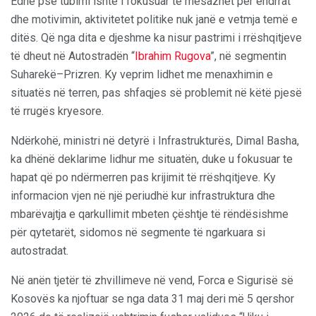
Edhe pse tubimi ishte i fokusuar te mesazhet për ëndrrat
dhe motivimin, aktivitetet politike nuk janë e vetmja temë e
ditës. Që nga dita e djeshme ka nisur pastrimi i rrëshqitjeve
të dheut në Autostradën “
Ibrahim Rugova
”, në segmentin
Suharekë–Prizren. Ky veprim lidhet me menaxhimin e
situatës në terren, pas shfaqjes së problemit në këtë pjesë
të rrugës kryesore.
Ndërkohë, ministri në detyrë i Infrastrukturës, Dimal Basha,
ka dhënë deklarime lidhur me situatën, duke u fokusuar te
hapat që po ndërmerren pas krijimit të rrëshqitjeve. Ky
informacion vjen në një periudhë kur infrastruktura dhe
mbarëvajtja e qarkullimit mbeten çështje të rëndësishme
për qytetarët, sidomos në segmente të ngarkuara si
autostradat.
Në anën tjetër të zhvillimeve në vend, Forca e Sigurisë së
Kosovës ka njoftuar se nga data 31 maj deri më 5 qershor