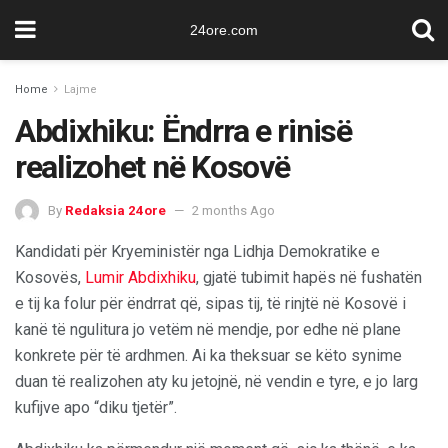
24ore.com
Home
Lajme
Abdixhiku: Ëndrra e rinisë
realizohet në Kosovë
By
Redaksia 24ore
2 months Ago
Kandidati për Kryeministër nga Lidhja Demokratike e
Kosovës,
Lumir Abdixhiku
, gjatë tubimit hapës në fushatën
e tij ka folur për ëndrrat që, sipas tij, të rinjtë në Kosovë i
kanë të ngulitura jo vetëm në mendje, por edhe në plane
konkrete për të ardhmen. Ai ka theksuar se këto synime
duan të realizohen aty ku jetojnë, në vendin e tyre, e jo larg
kufijve apo “diku tjetër”.