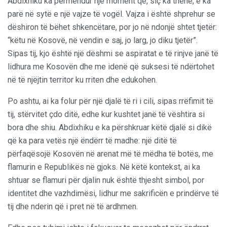
Abdixhiku ka përmendur një moment që, siç ka thënë, e ka
parë në sytë e një vajze të vogël. Vajza i është shprehur se
dëshiron të bëhet shkencëtare, por jo në ndonjë shtet tjetër:
“këtu në Kosovë, në vendin e saj, jo larg, jo diku tjetër”.
Sipas tij, kjo është një dëshmi se aspiratat e të rinjve janë të
lidhura me Kosovën dhe me idenë që suksesi të ndërtohet
në të njëjtin territor ku rriten dhe edukohen.
Po ashtu, ai ka folur për një djalë të ri i cili, sipas rrëfimit të
tij, stërvitet çdo ditë, edhe kur kushtet janë të vështira si
bora dhe shiu. Abdixhiku e ka përshkruar këtë djalë si dikë
që ka para vetës një ëndërr të madhe: një ditë të
përfaqësojë Kosovën në arenat më të mëdha të botës, me
flamurin e Republikës në gjoks. Në këtë kontekst, ai ka
shtuar se flamuri për djalin nuk është thjesht simbol, por
identitet dhe vazhdimësi, lidhur me sakrificën e prindërve të
tij dhe nderin që i pret në të ardhmen.