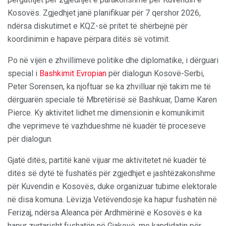
Kosovës. Zgjedhjet janë planifikuar për 7 qershor 2026,
ndërsa diskutimet e KQZ-së pritet të shërbejnë për
koordinimin e hapave përpara ditës së votimit.
Po në vijën e zhvillimeve politike dhe diplomatike, i dërguari
special i
Bashkimit Evropian
për dialogun Kosovë-Serbi,
Peter Sorensen, ka njoftuar se ka zhvilluar një takim me të
dërguarën speciale të Mbretërisë së Bashkuar, Dame Karen
Pierce. Ky aktivitet lidhet me dimensionin e komunikimit
dhe veprimeve të vazhdueshme në kuadër të proceseve
për dialogun.
Gjatë ditës, partitë kanë vijuar me aktivitetet në kuadër të
ditës së dytë të fushatës për zgjedhjet e jashtëzakonshme
për Kuvendin e Kosovës, duke organizuar tubime elektorale
në disa komuna. Lëvizja Vetëvendosje ka hapur fushatën në
Ferizaj, ndërsa Aleanca për Ardhmërinë e Kosovës e ka
hapur zyrtarisht fushatën në Gjakovë, me kandidatin për