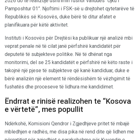
2026 do të realizojë ushtrimin fushor validues “Ujku i
Pamposhtur 01”. Njoftimi i FSK-së u drejtohet qytetarëve të
Republikës së Kosovës, duke bërë të ditur afatet e
planifikuara për këtë aktivitet.
Instituti i Kosovës për Drejtësi ka publikuar një analizë mbi
veprat penale në të cilat janë përfshirë kandidatët për
deputetë të subjekteve politike. Në të dhënat nga
monitorimi, del se 25 kandidatët e përfshirë në këto raste i
takojnë një pjese të subjekteve që kanë kandiduar, duke e
bërë analizën një element të rëndësishëm të vëzhgimit të
fushatës dhe proceseve të lidhura me kandidimet.
Ëndrrat e rinisë realizohen te “Kosova
e vërtetë”, mes popullit
Ndërkohë, Komisioni Qendror i Zgjedhjeve pritet të mbajë
mbledhjen e radhës, me disa pika në rend dite që lidhen me
përgatitjet për zgjedhjet e parakohshme për Kuvendin e