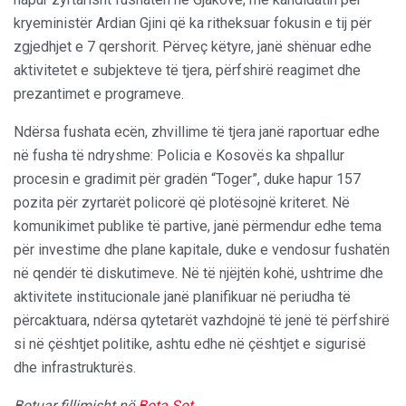
kryeministër Ardian Gjini që ka ritheksuar fokusin e tij për
zgjedhjet e 7 qershorit. Përveç këtyre, janë shënuar edhe
aktivitetet e subjekteve të tjera, përfshirë reagimet dhe
prezantimet e programeve.
Ndërsa fushata ecën, zhvillime të tjera janë raportuar edhe
në fusha të ndryshme: Policia e Kosovës ka shpallur
procesin e gradimit për gradën “Toger”, duke hapur 157
pozita për zyrtarët policorë që plotësojnë kriteret. Në
komunikimet publike të partive, janë përmendur edhe tema
për investime dhe plane kapitale, duke e vendosur fushatën
në qendër të diskutimeve. Në të njëjtën kohë, ushtrime dhe
aktivitete institucionale janë planifikuar në periudha të
përcaktuara, ndërsa qytetarët vazhdojnë të jenë të përfshirë
si në çështjet politike, ashtu edhe në çështjet e sigurisë
dhe infrastrukturës.
Botuar fillimisht në
Bota Sot