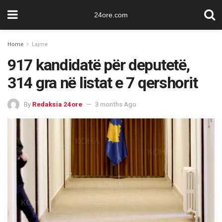
24ore.com
Home
Lajme
917 kandidatë për deputetë,
314 gra në listat e 7 qershorit
By
Redaksia 24ore
3 months Ago