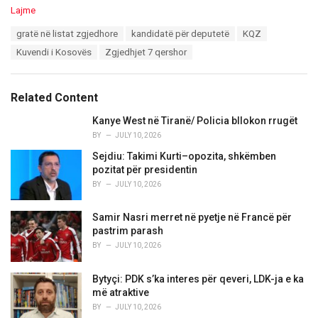
C
Lajme
a
T
gratë në listat zgjedhore
kandidatë për deputetë
KQZ
t
a
e
Kuvendi i Kosovës
Zgjedhjet 7 qershor
g
g
s
o
:
r
Related Content
i
e
Kanye West në Tiranë/ Policia bllokon rrugët
s
BY
JULY 10, 2026
:
Sejdiu: Takimi Kurti–opozita, shkëmben
pozitat për presidentin
BY
JULY 10, 2026
Samir Nasri merret në pyetje në Francë për
pastrim parash
BY
JULY 10, 2026
Bytyçi: PDK s’ka interes për qeveri, LDK-ja e ka
më atraktive
BY
JULY 10, 2026