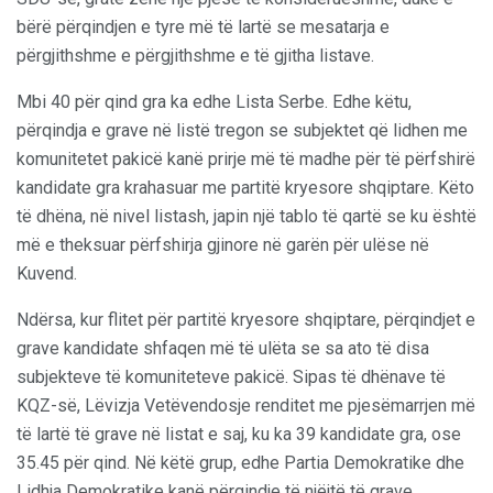
bërë përqindjen e tyre më të lartë se mesatarja e
përgjithshme e përgjithshme e të gjitha listave.
Mbi 40 për qind gra ka edhe Lista Serbe. Edhe këtu,
përqindja e grave në listë tregon se subjektet që lidhen me
komunitetet pakicë kanë prirje më të madhe për të përfshirë
kandidate gra krahasuar me partitë kryesore shqiptare. Këto
të dhëna, në nivel listash, japin një tablo të qartë se ku është
më e theksuar përfshirja gjinore në garën për ulëse në
Kuvend.
Ndërsa, kur flitet për partitë kryesore shqiptare, përqindjet e
grave kandidate shfaqen më të ulëta se sa ato të disa
subjekteve të komuniteteve pakicë. Sipas të dhënave të
KQZ-së, Lëvizja Vetëvendosje renditet me pjesëmarrjen më
të lartë të grave në listat e saj, ku ka 39 kandidate gra, ose
35.45 për qind. Në këtë grup, edhe Partia Demokratike dhe
Lidhja Demokratike kanë përqindje të njëjtë të grave