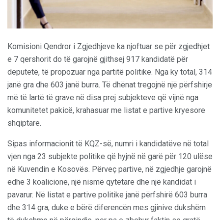
Komisioni Qendror i Zgjedhjeve ka njoftuar se për zgjedhjet
e 7 qershorit do të garojnë gjithsej 917 kandidatë për
deputetë, të propozuar nga partitë politike. Nga ky total, 314
janë gra dhe 603 janë burra. Të dhënat tregojnë një përfshirje
më të lartë të grave në disa prej subjekteve që vijnë nga
komunitetet pakicë, krahasuar me listat e partive kryesore
shqiptare.
Sipas informacionit të KQZ-së, numri i kandidatëve në total
vjen nga 23 subjekte politike që hyjnë në garë për 120 ulëse
në Kuvendin e Kosovës. Përveç partive, në zgjedhje garojnë
edhe 3 koalicione, një nismë qytetare dhe një kandidat i
pavarur. Në listat e partive politike janë përfshirë 603 burra
dhe 314 gra, duke e bërë diferencën mes gjinive dukshëm