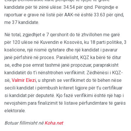
kandidate për të zënë ulëse: 34.54 për qind. Përqindje e
raportuar e grave në listë për AAK-në është 33.63 për qind,
me 37 kandidate.
Në total, zgjedhjet e 7 qershorit do të zhvillohen me garë
për 120 ulëse në Kuvendin e Kosovës, ku 18 parti politike, 3
koalicione, një nismë qytetare dhe një kandidat i pavarur
janë përfshirë në proces. Paralelisht, KQZ ka bërë të ditur
se, edhe pse emrat tashmë janë propozuar, paraprakisht
kandidatët do t’i nënshtrohen verifikimit. Zëdhënësi i KQZ-
së,
Valmir Elezi
, u shpreh se verifikimet do të bëhen nëse
secili kandidat i përmbush kriteret ligjore për t’u certifikuar
si kandidat për deputetë. Kjo fazë verifikimi është një hap i
nevojshëm para finalizimit të listave përfundimtare të garës
elektorale.
Botuar fillimisht në
Koha.net