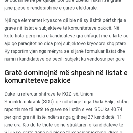
të dukshme në përqindje, por pa e zbehur faktin se gratë
janë pjesë e rëndësishme e garës elektorale.
Një nga elementet kryesore që bie në sy është përfshirja e
grave në listat e subjekteve të komuniteteve pakicë. Në
këto lista, përqindja e kandidateve gra shfaqet më e lartë se
ajo që paraqitet në disa prej subjekteve kryesore shqiptare.
Ky raportim vjen nga mënyra se si janë formuluar listat dhe
numri i kandidatëve që secili subjekt ka vendosur për garë.
Gratë dominojnë më shpesh në listat e
komuniteteve pakicë
Duke iu referuar shifrave të KQZ-së, Unioni
Socialdemokratik (SDU), që udhëhiqet nga Duda Balje, shfaq
raportin më të lartë të grave në listën e vet. SDU ka 40.74
për qind gra në listë, ndërsa nga gjithsej 27 kandidatë, 11
janë gra. Kjo do të thotë se në strukturen e kandidatëve të
SDU-së, gratë zënë një pjesë të konsiderueshme, duke e