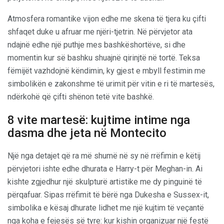
Atmosfera romantike vijon edhe me skena të tjera ku çifti
shfaqet duke u afruar me njëri-tjetrin. Në përvjetor ata
ndajnë edhe një puthje mes bashkëshortëve, si dhe
momentin kur së bashku shuajnë qirinjtë në tortë. Teksa
fëmijët vazhdojnë këndimin, ky gjest e mbyll festimin me
simbolikën e zakonshme të urimit për vitin e ri të martesës,
ndërkohë që çifti shënon tetë vite bashkë.
8 vite martesë: kujtime intime nga
dasma dhe jeta në Montecito
Një nga detajet që ra më shumë në sy në rrëfimin e këtij
përvjetori ishte edhe dhurata e Harry-t për Meghan-in. Ai
kishte zgjedhur një skulpturë artistike me dy pinguinë të
përqafuar. Sipas rrëfimit të bërë nga Dukesha e Sussex-it,
simbolika e kësaj dhurate lidhet me një kujtim të veçantë
nga koha e fejesës së tyre: kur kishin organizuar një festë