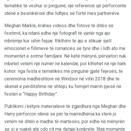
tematike të veshur si pinguinë, një referencë që përforconte
idenë e besnikërisë dhe lidhjes së fortë mes partnerëve.
Meghan Markle, krahas videos dhe fotove të ditës së
festimit, ka ndarë edhe një fotografi të vjetër nga ajo
mbrëmje kur ishin fejuar. Rikthimi te ajo e shkuar sjell
emocionet e fillimeve të romancës së tyre dhe i lidh ato me
momentet e sotme familjare. Në këtë mënyrë, përvjetori nuk
mbetet vetëm një numër në kalendar, por kthehet në një hark
kohor: nga festa e tematikës me pinguinë gjatë fejesës, te
ceremonia madhështore në Windsor në vitin 2018 dhe te
skenat e përditshme në shtëpi, ku fëmijët marrin pjesë në
festën e “Happy Birthday”.
Publikimi i këtyre materialeve të zgjedhura nga Meghan dhe
Harry përforcon idenë se për ta marrëdhënia ka vlerë jo
vetëm në ditën e madhe të martesës, por edhe në mënyrën
se si e ruajnë atë çdo vit me detaje konkrete. Nga momente