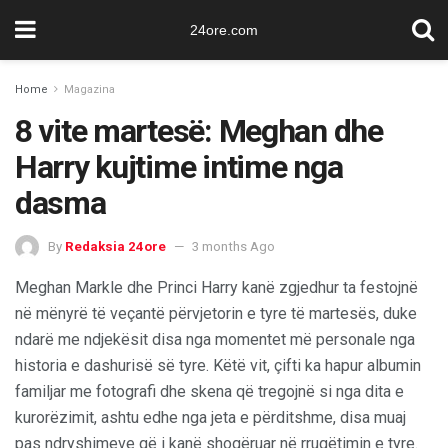
24ore.com
Home
Magazina
8 vite martesë: Meghan dhe
Harry kujtime intime nga
dasma
By
Redaksia 24ore
3 months Ago
Meghan Markle dhe Princi Harry kanë zgjedhur ta festojnë
në mënyrë të veçantë përvjetorin e tyre të martesës, duke
ndarë me ndjekësit disa nga momentet më personale nga
historia e dashurisë së tyre. Këtë vit, çifti ka hapur albumin
familjar me fotografi dhe skena që tregojnë si nga dita e
kurorëzimit, ashtu edhe nga jeta e përditshme, disa muaj
pas ndryshimeve që i kanë shoqëruar në rrugëtimin e tyre.