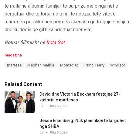
të rralla në albumin familjar, te surpriza me pinguinët e
përqafuar dhe te torta me qirinj të ndezur, tetë vitet e
martesës përshkruhen përmes skenash që tregojnë lidhjen
dhe kujdesin që çifti ka ndërtuar ndër vite.
Botuar fillimisht në
Bota Sot
C
Magazina
a
T
martesë
Meghan Markle
Montecito
Princi Harry
Windsor
t
a
e
g
g
s
o
Related Content
:
r
i
David dhe Victoria Beckham festojnë 27-
e
vjetorin e martesës
s
BY
JULY 6, 2026
:
Jesse Eisenberg: Nuk planifikon të largohet
nga SHBA
BY
JULY 6, 2026