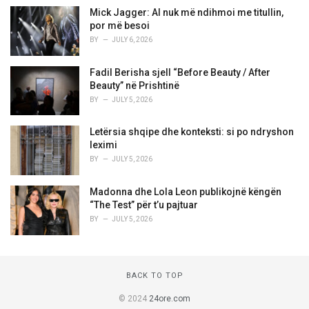
Mick Jagger: AI nuk më ndihmoi me titullin,
por më besoi
BY
JULY 6, 2026
Fadil Berisha sjell “Before Beauty / After
Beauty” në Prishtinë
BY
JULY 5, 2026
Letërsia shqipe dhe konteksti: si po ndryshon
leximi
BY
JULY 5, 2026
Madonna dhe Lola Leon publikojnë këngën
“The Test” për t’u pajtuar
BY
JULY 5, 2026
BACK TO TOP
© 2024
24ore.com