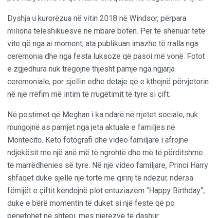
Dyshja u kurorëzua në vitin 2018 në Windsor, përpara
miliona teleshikuesve në mbarë botën. Për të shënuar tetë
vite që nga ai moment, ata publikuan imazhe të rralla nga
ceremonia dhe nga festa luksoze që pasoi më vonë. Fotot
e zgjedhura nuk tregojnë thjesht pamje nga ngjarja
ceremoniale, por sjellin edhe detaje që e kthejnë përvjetorin
në një rrëfim më intim të rrugëtimit të tyre si çift.
Në postimet që Meghan i ka ndarë në rrjetet sociale, nuk
mungojnë as pamjet nga jeta aktuale e familjes në
Montecito. Këto fotografi dhe video familjare i afrojnë
ndjekësit me një anë më të ngrohtë dhe më të përditshme
të marrëdhënies së tyre. Në një video familjare, Princi Harry
shfaqet duke sjellë një tortë me qirinj të ndezur, ndërsa
fëmijët e çiftit këndojnë plot entuziazëm “Happy Birthday”,
duke e bërë momentin të duket si një festë që po
përjetohet në shtëpi, mes njerëzve të dashur.